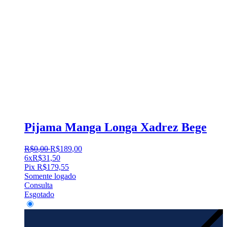
Pijama Manga Longa Xadrez Bege
R$
0
,
00
R$
189
,
00
6x
R$
31,50
Pix
R$
179,55
Somente logado
Consulta
Esgotado