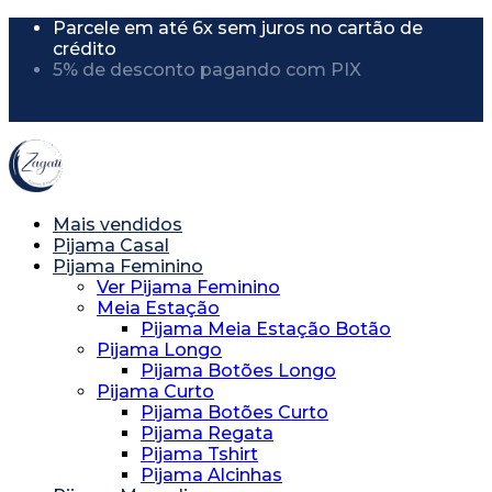
Parcele em até 6x sem juros no cartão de
crédito
5% de desconto pagando com PIX
5% de desconto usando o cupom
"PRIMEIRACOMPRA"
Mais vendidos
Pijama Casal
Pijama Feminino
Ver Pijama Feminino
Meia Estação
Pijama Meia Estação Botão
Pijama Longo
Pijama Botões Longo
Pijama Curto
Pijama Botões Curto
Pijama Regata
Pijama Tshirt
Pijama Alcinhas