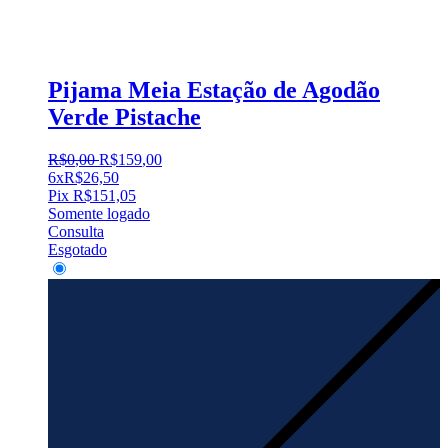
Pijama Meia Estação de Agodão
Verde Pistache
R$
0
,
00
R$
159
,
00
6x
R$
26,50
Pix
R$
151,05
Somente logado
Consulta
Esgotado