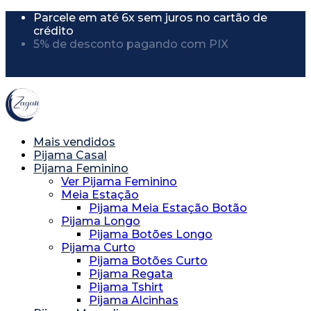
Parcele em até 6x sem juros no cartão de
crédito
5% de desconto pagando com PIX
5% de desconto usando o cupom
"PRIMEIRACOMPRA"
Mais vendidos
Pijama Casal
Pijama Feminino
Ver Pijama Feminino
Meia Estação
Pijama Meia Estação Botão
Pijama Longo
Pijama Botões Longo
Pijama Curto
Pijama Botões Curto
Pijama Regata
Pijama Tshirt
Pijama Alcinhas