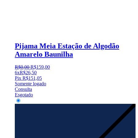
Pijama Meia Estação de Algodão
Amarelo Baunilha
R$
0
,
00
R$
159
,
00
6x
R$
26,50
Pix
R$
151,05
Somente logado
Consulta
Esgotado