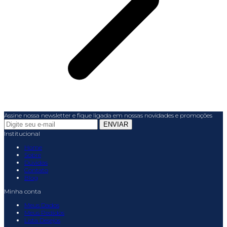
Assine nossa newsletter e fique ligada em nossas novidades e promoções
Institucional
Home
Sobre
Dúvidas
Contato
Blog
Minha conta
Meus Dados
Meus Pedidos
Lista Desejos