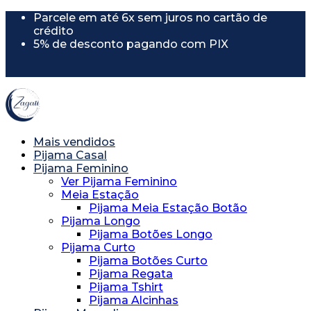
Parcele em até 6x sem juros no cartão de
crédito
5% de desconto pagando com PIX
5% de desconto usando o cupom
"PRIMEIRACOMPRA"
Mais vendidos
Pijama Casal
Pijama Feminino
Ver Pijama Feminino
Meia Estação
Pijama Meia Estação Botão
Pijama Longo
Pijama Botões Longo
Pijama Curto
Pijama Botões Curto
Pijama Regata
Pijama Tshirt
Pijama Alcinhas