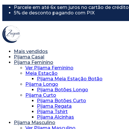
Parcele em até 6x sem juros no cartão de crédito
5% de desconto pagando com PIX
5% de desconto usando o cupom "PRIMEIRAC
Mais vendidos
Pijama Casal
Pijama Feminino
Ver Pijama Feminino
Meia Estação
Pijama Meia Estação Botão
Pijama Longo
Pijama Botões Longo
Pijama Curto
Pijama Botões Curto
Pijama Regata
Pijama Tshirt
Pijama Alcinhas
Pijama Masculino
Ver Pijama Masculino