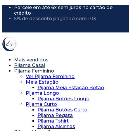
Parcele em até 6x sem juros no cartão de
crédito
5% de desconto pagando com PIX
5% de desconto usando o cupom
"PRIMEIRACOMPRA"
Mais vendidos
Pijama Casal
Pijama Feminino
Ver Pijama Feminino
Meia Estação
Pijama Meia Estação Botão
Pijama Longo
Pijama Botões Longo
Pijama Curto
Pijama Botões Curto
Pijama Regata
Pijama Tshirt
Pijama Alcinhas