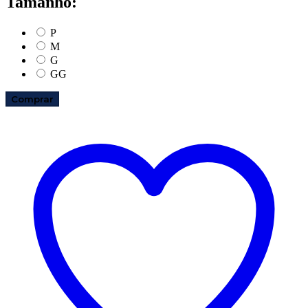
Tamanho:
P
M
G
GG
Comprar