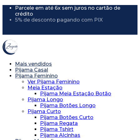
Parcele em até 6x sem juros no cartão de
crédito
5% de desconto pagando com PIX
5% de desconto usando o cupom
"PRIMEIRACOMPRA"
Mais vendidos
Pijama Casal
Pijama Feminino
Ver Pijama Feminino
Meia Estação
Pijama Meia Estação Botão
Pijama Longo
Pijama Botões Longo
Pijama Curto
Pijama Botões Curto
Pijama Regata
Pijama Tshirt
Pijama Alcinhas