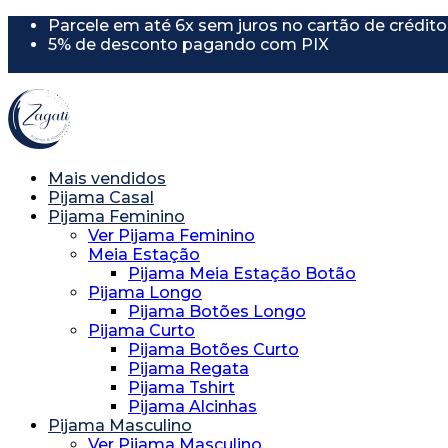
Parcele em até 6x sem juros no cartão de crédito
5% de desconto pagando com PIX
5% de desconto usando o cupom "PRIMEIRAC
Mais vendidos
Pijama Casal
Pijama Feminino
Ver Pijama Feminino
Meia Estação
Pijama Meia Estação Botão
Pijama Longo
Pijama Botões Longo
Pijama Curto
Pijama Botões Curto
Pijama Regata
Pijama Tshirt
Pijama Alcinhas
Pijama Masculino
Ver Pijama Masculino