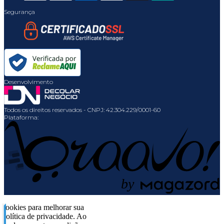
Segurança
Desenvolvimento
Todos os direitos reservados
-
CNPJ: 42.304.229/0001-60
Plataforma:
b
y
o cookies para melhorar sua
política de privacidade. Ao